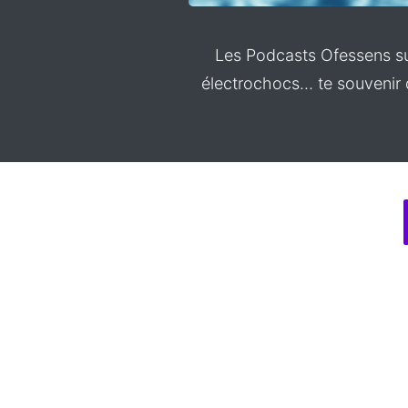
Les Podcasts Ofessens sur
électrochocs… te souvenir q