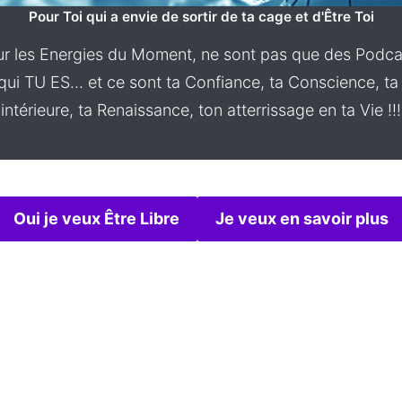
Pour Toi qui a envie de sortir de ta cage et d'Être Toi
 les Energies du Moment, ne sont pas que des Podcas
ui TU ES… et ce sont ta Confiance, ta Conscience, ta Maî
intérieure, ta Renaissance, ton atterrissage en ta Vie !!!
Oui je veux Être Libre
Je veux en savoir plus